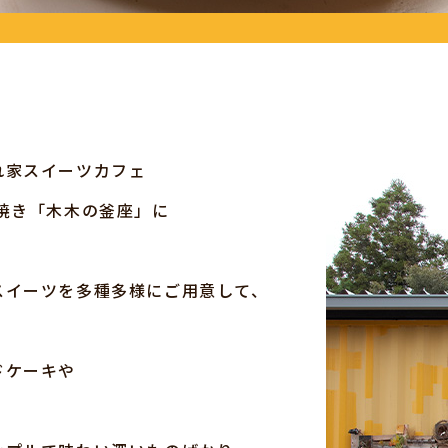
れ家スイーツカフェ
焼き「木木の釜座」に
スイーツを多種多様にご用意して、
。
ドケーキや
、